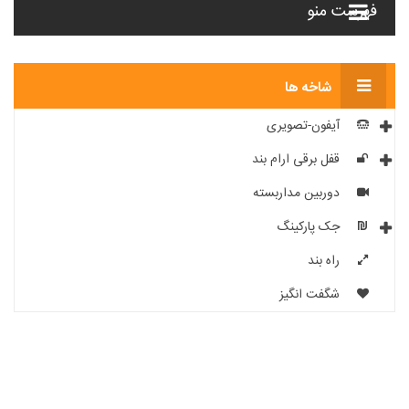
فهرست منو
شاخه ها
آیفون-تصویری
قفل برقی ارام بند
دوربین مداربسته
جک پارکینگ
راه بند
شگفت انگیز