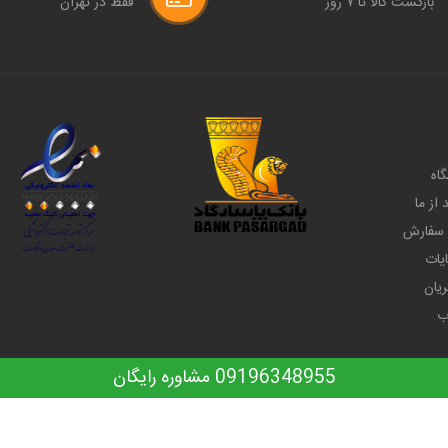
بازگشت کالا تا ۷ روز
فقط در تهران
گاه
از ما
 سفارش
یات
یان
ب
09196348955 مشاوره رایگان