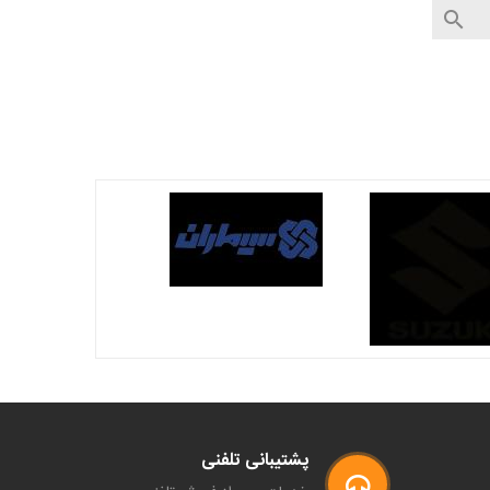

پشتیبانی تلفنی