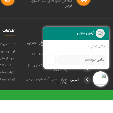
سفارش های بالای یک میلیون
تومان
پل های ارتباطی
اطلاعات
آیفون سازان
تهران - پونک، خیابان مخبری،
آدرس :
درباره فروش
سلام, کمکی نیاز دارید ؟
کوچه حمید پلاک 7
قوانین خرید 
تهران - لاله زار، پاساژ 110 ،
آدرس :
پلاک 38
نحوه ارسال
تهران - جوادیه، 10 متری اول،
دریافت شکا
آدرس :
پلاک 530
نظرات مشتر
تهران - نازی آباد، خیابان تولایی،
شماره حسا
آدرس :
پلاک 38
(+98) 9122205369
(+98) 2144409375
Ghazimoradi
پیاده سازی و تنظیم