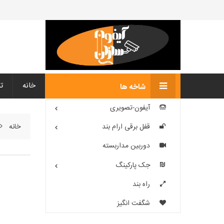
خانه
ت
شاخه ها
آیفون-تصویری
خانه
قفل برقی ارام بند
دوربین مداربسته
جک پارکینگ
راه بند
شگفت انگیز