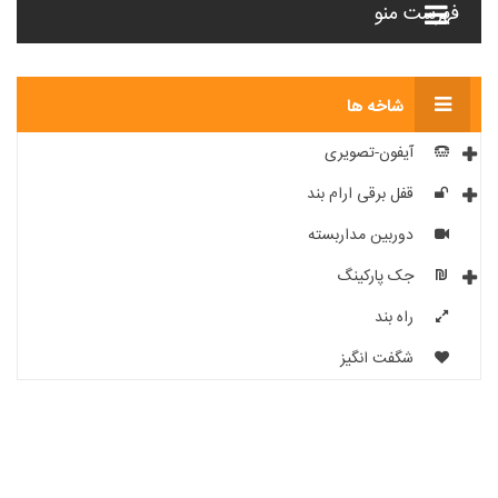
فهرست منو
شاخه ها
آیفون-تصویری
قفل برقی ارام بند
دوربین مداربسته
جک پارکینگ
راه بند
شگفت انگیز