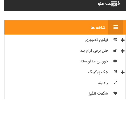
فهرست منو
شاخه ها
آیفون-تصویری
قفل برقی ارام بند
دوربین مداربسته
جک پارکینگ
راه بند
شگفت انگیز