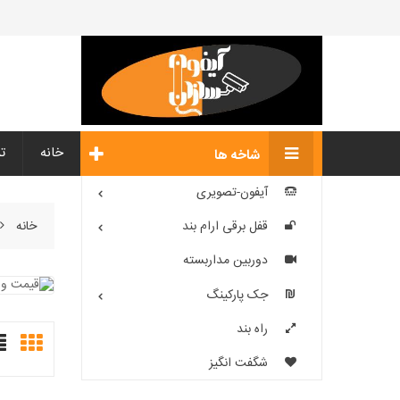
خانه
ت
شاخه ها
آیفون-تصویری
خانه
قفل برقی ارام بند
دوربین مداربسته
جک پارکینگ
راه بند
شگفت انگیز