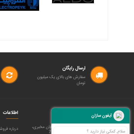
ارسال رایگان
سفارش های بالای یک میلیون
تومان
پل های ارتباطی
اطلاعات
آیفون سازان
تهران - پونک، خیابان مخبری،
آدرس :
درباره فروش
سلام, کمکی نیاز دارید ؟
کوچه حمید پلاک 7