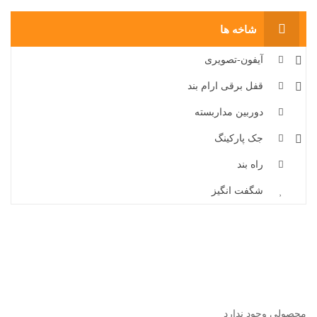
شاخه ها
آیفون-تصویری
قفل برقی ارام بند
دوربین مداربسته
جک پارکینگ
راه بند
شگفت انگیز
محصولی وجود ندارد