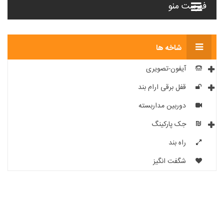
فهرست منو
شاخه ها
آیفون-تصویری
قفل برقی ارام بند
دوربین مداربسته
جک پارکینگ
راه بند
شگفت انگیز