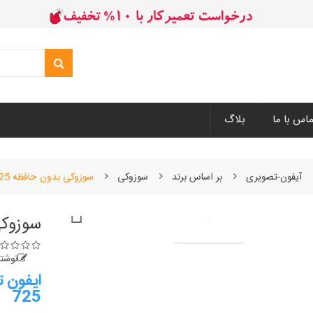
ماس با ما
بلاگ
آیفون-تصویری
بر اساس برند
سوزوکی
سوزوکی بدون حافظه 725

سوزوکی
نوشت
725