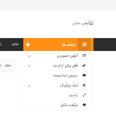
خانه
ت
شاخه ها
آیفون-تصویری
خانه
قفل برقی ارام بند
دوربین مداربسته
جک پارکینگ
راه بند
شگفت انگیز