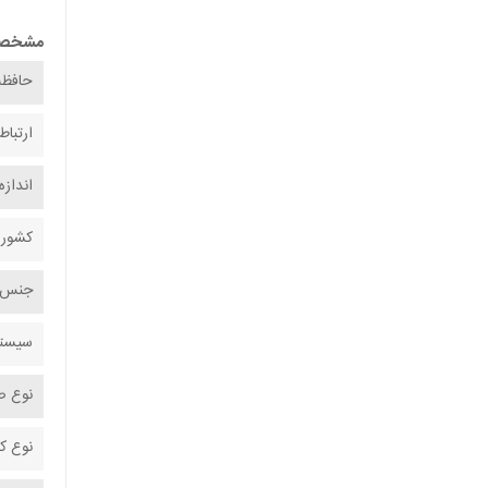
مشخص
حافظه
ارتباط
انداز
کشور 
جنس ب
سیستم
نوع ص
نوع کل