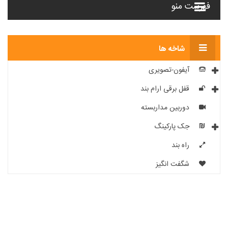
فهرست منو
شاخه ها
آیفون-تصویری
قفل برقی ارام بند
دوربین مداربسته
جک پارکینگ
راه بند
شگفت انگیز