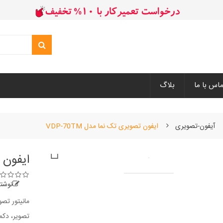
ماس با ما
بلاگ
آیفون-تصویری
ایفون تصویری تک نما مدل VDP-70TM

ایفون تص
نوشت
تصویر، دک