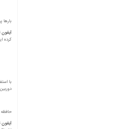
بارها پ
آیفون ت
کرده ای
با استف
دوربین 
حافظه 
آیفون تکن