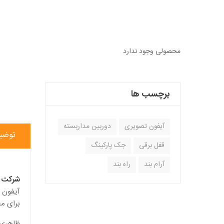
محصولی وجود ندارد
برچسب ها
آیفون تصویری
دوربین مداربسته
توضی
قفل برقی
جک پارکینگ
آرام بند
راه بند
شرکت آ
آیفون ت
برای م
ظاهری ز