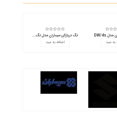
دل DW/4s
تگ دربازکن سیماران مدل تگ...
تگ ایفون تصوی
 به سبد
اضافه به سبد
اضا