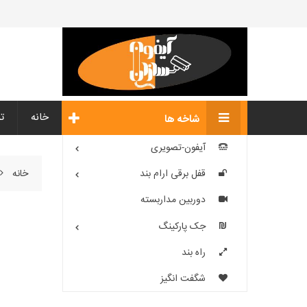
خانه
ت
شاخه ها
آیفون-تصویری
خانه
قفل برقی ارام بند
دوربین مداربسته
جک پارکینگ
راه بند
شگفت انگیز