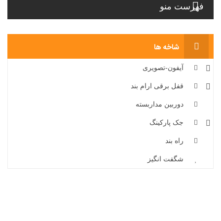
فهرست منو
شاخه ها
آیفون-تصویری
قفل برقی ارام بند
دوربین مداربسته
جک پارکینگ
راه بند
شگفت انگیز