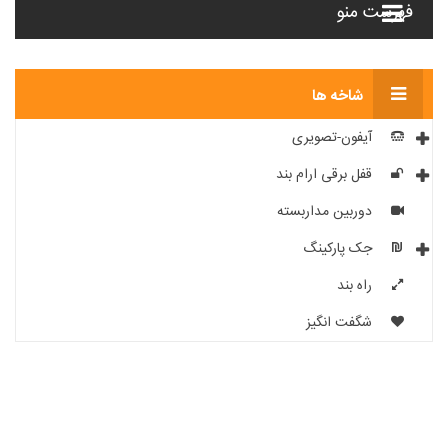
فهرست منو
شاخه ها
آیفون-تصویری
قفل برقی ارام بند
دوربین مداربسته
جک پارکینگ
راه بند
شگفت انگیز