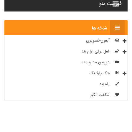
فهرست منو
شاخه ها
آیفون-تصویری
قفل برقی ارام بند
دوربین مداربسته
جک پارکینگ
راه بند
شگفت انگیز