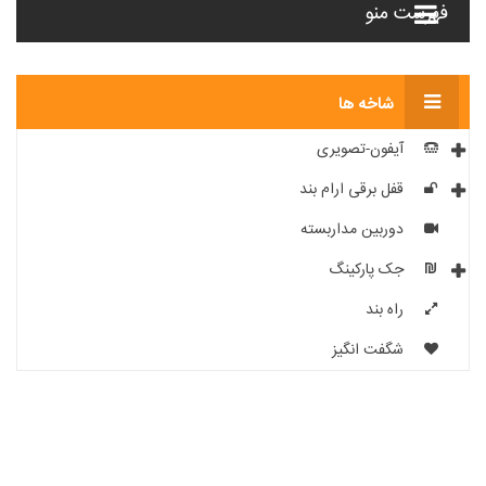
فهرست منو
شاخه ها
آیفون-تصویری
قفل برقی ارام بند
دوربین مداربسته
جک پارکینگ
راه بند
شگفت انگیز