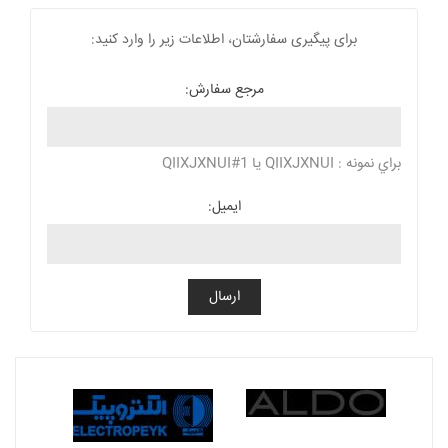
برای پیگیری سفارشتان، اطلاعات زیر را وارد کنید:
مرجع سفارش:
براي نمونه : QIIXJXNUI يا QIIXJXNUI#1
ایمیل:
ارسال