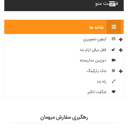
فهرست منو
شاخه ها
آیفون-تصویری
قفل برقی ارام بند
دوربین مداربسته
جک پارکینگ
راه بند
شگفت انگیز
رهگیری سفارش میهمان