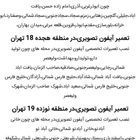
چون:ابوذرغربی،آذری،امام زاده حسن،یافت
اباد،جلیلی،گلچین،زهتابی،زمزم،سجاد،سجادجنوبی،سجادشمالی،وصفنارد،ابو
خزانه،بلورسازی،مقدم،ابوذر،قزوین،قلعه مرغی،میدان بهاران،
تعمیر آیفون تصویری،در منطقه هجده 18 تهران
نصب تعمیرات تخصصی آیفون تصویری،در محله های چون:تولید
دارو،تولیدارو،بهداشت،ولیعصر
شمالی،رجایی،ولیعصرجنوبی،صادقیه،صاحب الزمان،یافت اباد
جنوبی،یافت آباد شمالی،شادآباد،حلیج فارس شمالی،آزادگان،خلیج فارس
جنوبی،خلیج فارس شمالی،سعید اباد،شهرک صاحب الزمان،شهرک
ولیعصر
تعمیر آیفون تصویری،در منطقه نوزده 19 تهران
نصب تعمیرات تخصصی آیفون تصویری،در محله های چون:خانی
آبادنو،خانی آبادنو شمالی،خانی آباد نو
جنوبی،اسفندیاری،بستان،بهمنیار،شریعتی جنوبی،شریعتی شمالی،شکوفه