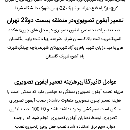
کرج،بزرگراه فتح،تهرانسر،شهرک 22بهمن،شهرک دانشگاه شریف
تعمیر آیفون تصویوی،در منطقه بیست دو22 تهران
نصب تعمیرات تخصصی آیفون تصویری،در محل های چون:دهکده
المپیک،زیبادشت بالا،گلستان شرقی،شریف،زیبا دشت پایین،گلستان
غربی،امید،دژبان،شهید باقری،آزادشهر،پیکان شهر،دریاچه چیتگر،شهرک
راه آهن،شهرک گلستان
عوامل تاثیرگذاربرهزینه تعمیر ایفون تصویری
هزینه نصب آیفون تصویری بستگی به عواملی دارد که ممکن است با
هزینه تعمیر ایفون تصویری متفاوت باشد،در نصب آیفون تصویری
ممکن است سیم کشی وجود نداشته باشد و 0تا 100 نصب آیفون
تصویری توسط نصابان آیفون تصویری انجام شود که از جمله
موارد:سیم برق استفاده شده،نصب قفل برقی زنجیری،نصب