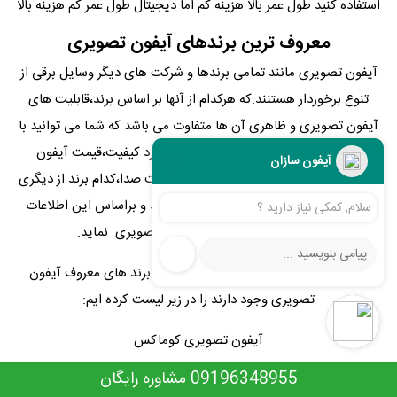
استفاده کنید طول عمر بالا هزینه کم اما دیجیتال طول عمر کم هزینه بالا
معروف ترین برندهای آیفون تصویری
آیفون تصویری مانند تمامی برندها و شرکت های دیگر وسایل برقی از
تنوع برخوردار هستنند.که هرکدام از آنها بر اساس برند،قابلیت های
آیفون تصویری و ظاهری آن ها متفاوت می باشد که شما می توانید با
پرسش و تحقیق از افراد متخصص در مورد کیفیت،قیمت آیفون
آیفون سازان
تصویری،ضمانت شرکتی،کیفیت تصویر،قابلیت صدا،کدام برند از دیگری
بهتر است،در این زمینه اطلاعات کسب کنید و براساس این اطلاعات
سلام, کمکی نیاز دارید ؟
اقدام به خرید و تعویض آیفون تصویری نماید.
بزرگ ترین شرکت هایی که دربازار ایران از برند های معروف آیفون
تصویری وجود دارند را در زیر لیست کرده ایم:
آیفون تصویری کوماکس
09196348955 مشاوره رایگان
(Commax)