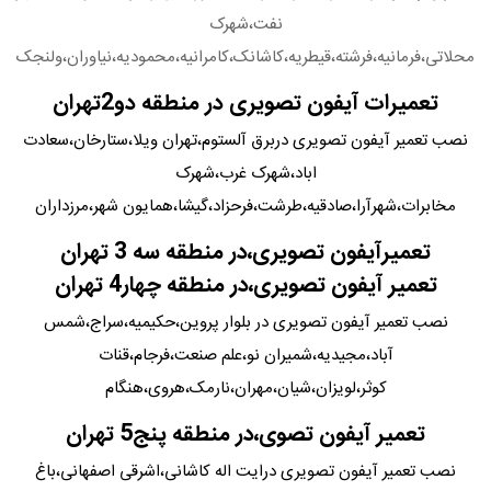
نفت،شهرک
محلاتی،فرمانیه،فرشته،قیطریه،کاشانک،کامرانیه،محمودیه،نیاوران،ولنجک
تعمیرات آیفون تصویری در منطقه دو2تهران
نصب تعمیر آیفون تصویری دربرق آلستوم،تهران ویلا،ستارخان،سعادت
اباد،شهرک غرب،شهرک
مخابرات،شهرآرا،صادقیه،طرشت،فرحزاد،گیشا،همایون شهر،مرزداران
تعمیرآیفون تصویری،در منطقه سه 3 تهران
تعمیر آیفون تصویری،در منطقه چهار4 تهران
نصب تعمیر آیفون تصویری در بلوار پروین،حکیمیه،سراج،شمس
آباد،مجیدیه،شمیران نو،علم صنعت،فرجام،قنات
کوثر،لویزان،شیان،مهران،نارمک،هروی،هنگام
تعمیر آیفون تصوی،در منطقه پنج5 تهران
نصب تعمیر آیفون تصویری درایت اله کاشانی،اشرقی اصفهانی،باغ