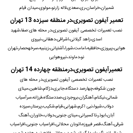
شمیران،خراسان،ری،سعدی،لاله زارنو،مولوی،میدان قیام
تعمیر آیفون تصویری،در منطقه سیزده 13 تهران
نصب تعمیرات تخصصی آیفون تصویری،در محله های:صفا،شهید
اسدی،زاهد گیلانی،اشراقی،دهقانی،نیروی
هوایی،پیروزی،حافظیه،امامت،شورا،آشتیانی،زینبیه،سرخهحصار،تهران
نو،دماوند،نیروهوایی
تعمیرآیفون تصویری،درمنطقه چهارده 14 تهران
نصب تعمیرات تخصصی آیفون تصویری،در محله های
چون:شکوفه،چهارصد دستگاه،جابری،دژکام،شاهین،مینای
شمالی،نیکنام،آهنگران،بروجردی،صددستگاه،فرزانه،سرآسیاب
دولاب،شیوا،نبی اکرم،شهرابی،قیام،شکیب،پرستار،سیزده
آبان،ابوذر،تاکسیرانی،مینای جنوبی،دولاب،خاوران،آهنگ
شرقی،آهنگ،قصر فیروزه،اتوبان محلاتی،افراسیاب جنوبی،افراسیاب