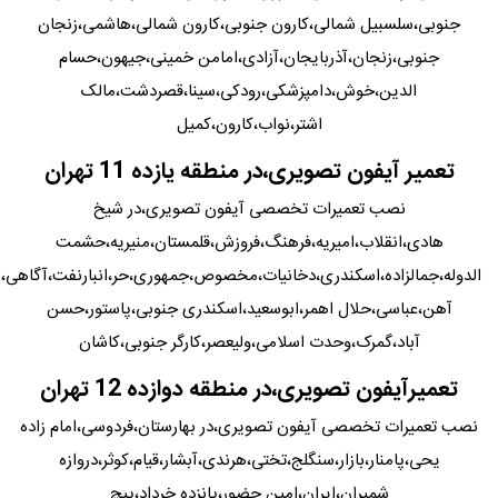
جنوبی،سلسبیل شمالی،کارون جنوبی،کارون شمالی،هاشمی،زنجان
جنوبی،زنجان،آذربایجان،آزادی،امامن خمینی،جیهون،حسام
الدین،خوش،دامپزشکی،رودکی،سینا،قصردشت،مالک
اشتر،نواب،کارون،کمیل
تعمیر آیفون تصویری،در منطقه یازده 11 تهران
نصب تعمیرات تخصصی آیفون تصویری،در شیخ
هادی،انقلاب،امیریه،فرهنگ،فروزش،قلمستان،منیریه،حشمت
الدوله،جمالزاده،اسکندری،دخانیات،مخصوص،جمهوری،حر،انبارنفت،آگاهی،ر
آهن،عباسی،حلال اهمر،ابوسعید،اسکندری جنوبی،پاستور،حسن
آباد،گمرک،وحدت اسلامی،ولیعصر،کارگر جنوبی،کاشان
تعمیرآیفون تصویری،در منطقه دوازده 12 تهران
نصب تعمیرات تخصصی آیفون تصویری،در بهارستان،فردوسی،امام زاده
یحی،پامنار،بازار،سنگلج،تختی،هرندی،آبشار،قیام،کوثر،دروازه
شمیران،ایران،امین حضور،پانزده خرداد،پیچ