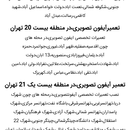
جنوبی،شکوفه شمالی،نعمت اباد،دولت خواه،اسماعیل آباد،شهید
کاظمی،رسالت،عبدل آباد
تعمیرآیفون تصویری،در منطقه بیست 20 تهران
تعمیرات تخصصی ایفون تصویری،در محله های
چون:اقدسیه،صفئیه،ظهیر آباد،غیوری،جوانمرد،حمزه
آباد،دیلمان،فیروزابادی،منصوریه،13 ابان،دولت
اباد،شهادت،استخر،بهشتی،سرتخت،علائین،نفراباد،ولی اباد،امین
اباد،تقی اباد،نظامی،عباس آباد،کهریزک
تعمیر آیفون تصویری،در منطقه بیست یک 21 تهران
نصب تعمیرات تخصصی آیفونتصویری،درمحله های چون:شهرک
دریا،تهرانسرغربی،تهرانسرشرقی،باشگاه نفت،تهرانسر مرکزی،شهرک
پاسداران،تهرانسر شمالی،شهرک آزادی،شهرک فرهنگیان،شهرک
استقلال،شهرک دانشگاه،چیتگرشمالی،چیتگر جنوبی،شهرک 22
بهمن،شهرک ویلاشهر،ورداورد،شهرک غزالی،شهرک شهرداری،اتوبان تهران