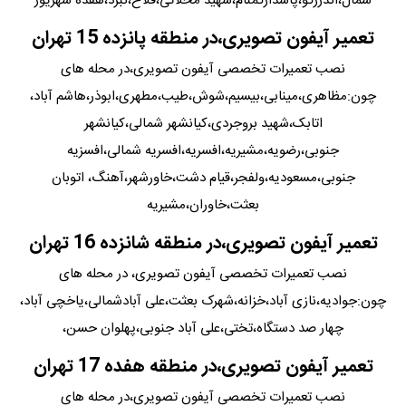
شمال،اندرزگو،پاسدارگمنام،شهید محلاتی،فلاح،نبرد،هفده شهریور
تعمیر آیفون تصویری،در منطقه پانزده 15 تهران
نصب تعمیرات تخصصی آیفون تصویری،در محله های
چون:مظاهری،مینابی،بیسیم،شوش،طیب،مطهری،ابوذر،هاشم آباد،
اتابک،شهید بروجردی،کیانشهر شمالی،کیانشهر
جنوبی،رضویه،مشیریه،افسریه،افسریه شمالی،افسزیه
جنوبی،مسعودیه،ولفجر،قیام دشت،خاورشهر،آهنگ، اتوبان
بعثت،خاوران،مشیریه
تعمیر آیفون تصویری،در منطقه شانزده 16 تهران
نصب تعمیرات تخصصی آیفون تصویری، در محله های
چون:جوادیه،نازی آباد،خزانه،شهرک بعثت،علی آبادشمالی،یاخچی آباد،
چهار صد دستگاه،تختی،علی آباد جنوبی،پهلوان حسن،
تعمیر آیفون تصویری،در منطقه هفده 17 تهران
نصب تعمیرات تخصصی آیفون تصویری،در محله های