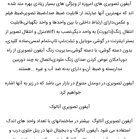
آیفون تصویری های امروزه از ویژگی های بسیار زیادی بهره مند شده
اند که مهمترین آنها عبارتند از: قابلیت ضبط صدا،ضبط تصویر،ضبط فیلم
و عکس،دارای ارتباط داخلی با بین واحدها و واحد نگهبانی،قابلیت
انتقال زنگ(دایورت) به واحد دیگر،نصب به wifiمنزل و انتقال تصویر از
بستر اینترنت در گوشی موبایل و تبلت،لپ تاپ،تمام لمسی،ساده کلیدی،
بدون دسته گوشی، با دسته گوشی،مدیریت زنگ آیفون تصویری از راه
دور،امکان عوض کردن صدای زنگ ملودی،اتصال به چند دوربین
مداربسته و ضبط آن،و دارای بدنه ضد آب و غیره ...هستند.
آیفون تصویری در دومدل متنوع در بازار می باشد که در زیر به آنها اشاره
خواهیم کرد:
آیفون تصویری آنالوک
آیفون تصویری آنالوگ بیشتر در ساختمانهای با تعداد واحد های اندک
استفاده می شود ،آیفون آنالوگ و دیجیتال تنها در پنل جلوی درب و