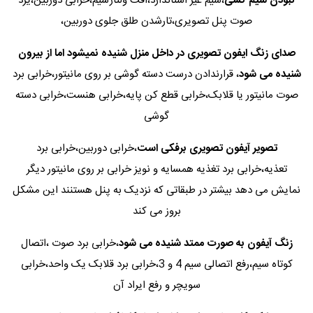
نبودن سیم کشی
،سیم غیر استاندارد،افت ولتاژسیم،خرابی دوربین،یرد
صوت پنل تصویری،تارشدن طلق جلوی دوربین،
صدای زنگ ایفون تصویری در داخل منزل شنیده نمیشود اما از بیرون
شنیده می شود
، قرارندادن درست دسته گوشی بر روی مانیتور،خرابی برد
صوت مانیتور یا قلابک،خرابی قطع کن پایه،خرابی هنست،خرابی دسته
گوشی
تصویر آیفون تصویری برفکی است
،خرابی دوربین،خرابی برد
تعذیه،خرابی برد تغذیه همسایه و نویز خرابی بر روی مانیتور دیگر
نمایش می دهد بیشتر در طبقاتی که نزدیک به پنل هستنند این مشکل
بروز می کند
زنگ آیفون به صورت ممتد شنیده می شود
،خرابی برد صوت ،اتصال
کوتاه سیم،رفع اتصالی سیم 4 و 3،خرابی برد قلابک یک واحد،خرابی
سویچر و رفع ایراد آن