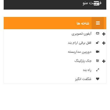
فهرست منو
شاخه ها
آیفون-تصویری
قفل برقی ارام بند
دوربین مداربسته
جک پارکینگ
راه بند
شگفت انگیز