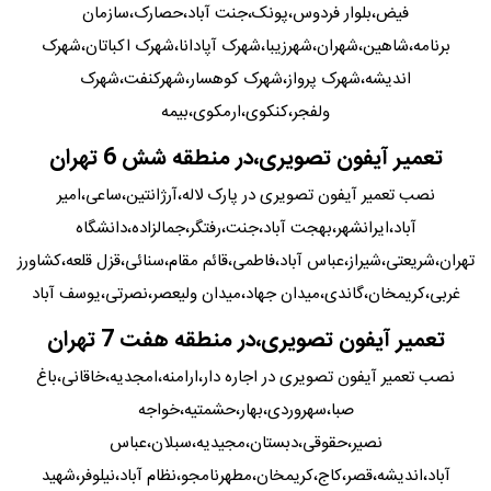
فیض،بلوار فردوس،پونک،جنت آباد،حصارک،سازمان
برنامه،شاهین،شهران،شهرزیبا،شهرک آپادانا،شهرک اکباتان،شهرک
اندیشه،شهرک پرواز،شهرک کوهسار،شهرکنفت،شهرک
ولفجر،کنکوی،ارمکوی،بیمه
تعمیر آیفون تصویری،در منطقه شش 6 تهران
نصب تعمیر آیفون تصویری در پارک لاله،آرژانتین،ساعی،امیر
آباد،ایرانشهر،بهجت آباد،جنت،رفتگر،جمالزاده،دانشگاه
تهران،شریعتی،شیراز،عباس آباد،فاطمی،قائم مقام،سنائی،قزل قلعه،کشاورز
غربی،کریمخان،گاندی،میدان جهاد،میدان ولیعصر،نصرتی،یوسف آباد
تعمیر آیفون تصویری،در منطقه هفت 7 تهران
نصب تعمیر آیفون تصویری در اجاره دار،ارامنه،امجدیه،خاقانی،باغ
صبا،سهروردی،بهار،حشمتیه،خواجه
نصیر،حقوقی،دبستان،مجیدیه،سبلان،عباس
آباد،اندیشه،قصر،کاج،کریمخان،مطهرنامجو،نظام آباد،نیلوفر،شهید