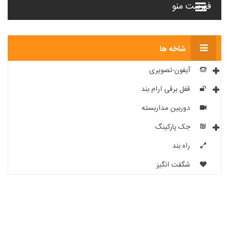
فهرست منو
شاخه ها
آیفون-تصویری
قفل برقی ارام بند
دوربین مداربسته
جک پارکینگ
راه بند
شگفت انگیز