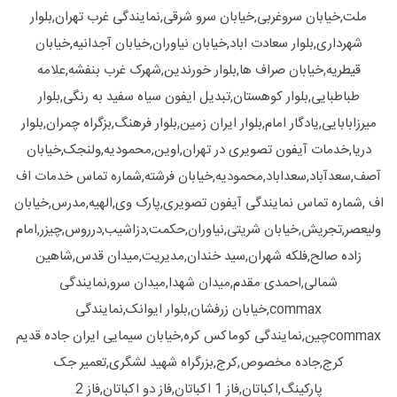
ملت,خیابان سروغربی,خیابان سرو شرقی,نمایندگی غرب تهران,بلوار
شهرداری,بلوار سعادت اباد,خیابان نیاوران,خیابان آجدانیه,خیابان
قیطریه,خیابان صراف ها,بلوار خورندین,شهرک غرب بنفشه,علامه
طباطبایی,بلوار کوهستان,تبدیل ایفون سیاه سفید به رنگی,بلوار
میرزابابایی,یادگار امام,بلوار ایران زمین,بلوار فرهنگ,بزگراه چمران,بلوار
دریا,خدمات آیفون تصویری در تهران,اوین,محمودیه,ولنجک,خیابان
آصف,سعدآباد,سعداباد,محمودیه,خیابان فرشته,شماره تماس خدمات اف
اف ,شماره تماس نمایندگی آیفون تصویری,پارک وی,الهیه,مدرس,خیابان
ولیعصر,تجریش,خیابان شریتی,نیاوران,حکمت,دزاشیب,درروس,چیزر,امام
زاده صالح,فلکه شهران,سید خندان,مدیریت,میدان قدس,شاهین
شمالی,احمدی مقدم,میدان شهدا,میدان سرو,نمایندگی
commax,خیابان زرفشان,بلوار ایوانک,نمایندگی
commaxچین,نمایندگی کوماکس کره,خیابان سیمایی ایران جاده قدیم
کرج,جاده مخصوص,کرج,بزرگراه شهید لشگری,تعمیر جک
پارکینگ,اکباتان,فاز 1 اکباتان,فاز دو اکباتان,فاز 2