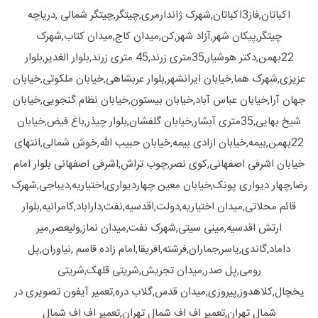
اکباتان,فاز3اکباتان,شهرک ژاندارمری,چیتگر,چیتگر شمالی ,دریاچه
چیتگر,پیکان شهر,آزاد شهر,کن,میدان کاج,میدان کتاب,شهرک
22بهمن,دکتر هوشیار,35متری زرند,45 متری زرند,بلوار الغدیر,بلوار
عزیزی,شهرک هما,خیابان ایرانشهر,بلوار عربشاهی,خیابان ملکوتی,خیابان
جهان آرا,خیابان عباس آباد,خیابان بیستون,خیابان نظام گنجویی,خیابان
شیخ بهایی,35متری آبشار,خیابان گلفشان,بلوار چیذر,باغ فیض,خیابان
22بهمن,بیمه,خیابان ازادی بیمه,خیابان حبیب الله,خوش شمالی,انتهای
خیابان اشرفی اصفهانی,کوی نصر,چوب تراش,اشرفی اصفهانی بلوار امام
رضا,چهار دیواری پونک,خیابان معین چهاردیواری,اختیاریه,دیباجی,شهرک
قائم محلاتی,میدان اختیاریه,دولت,اقدسیه,نفت,داراباد,کامرانیه,بلوار
ارتش اقدسیه,مینی سیتی,شهرک نفت,میدان نماز,ولیعصر,میر
داماد,گاندی,یاسر,جماران,فرشته,افریقا,امام زاده قاسم ,نیاوران,پل
رومی,پل صدر,میدان تجریش,شریتی قلهک,شریتی
یخچال,کلاهدوز,پیروزی,میدان قدس,گلاب دره,تعمیر آیفون تصویری در
شمال تهران,تعمیر اف اف شمال تهران,تعمیر اف اف شمال