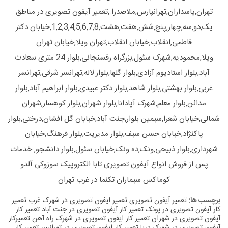
تهران,پاسداران,تهرانپارس,ملاصدرا.,تعمیر آیفون تصویری در مناطق
یک,دو,سه,چهار,پنج,شش,هفت,هشت,1,2,3,4,5,6,7,8,خیابان دکتر
فاطمی,انقلاب,خیابان انقلاب,تهران ویلا,خیابان تهران
ویلا,محمودیه,شهرک سئول,بزرگراه رفسنجانی,بلوار 24 متری سعادت
آباد,بلوار استادیوم آزادی,بلوار گلها,بلوار لاله,تهرانسر شرقی,تهرانسر
غربی,بلوار بهشتی,بلوار شاهد,بلوار دکتر عبیدی,بلوار ابراهیم آباد,بلوار
مدائن,بلوار معلم,شهرک آپادانا,بلوار شهران,بلوار کوهسار,شهران
شمالی,خیابان شعرا,سیمین بلوار,جنت آباد,خیابان گل افشان,درختی,بلوار
پاکنژاد,خیابان حسن سیف,بلوار مدیریت,بلوار فرهنگ,خیابان
شهرداری,بلوار ذبیحی,ونک,ده ونک,خیابان سئول,بلوار دانشجو, خدمات
پس از فروش انواع آیفون تصویری تابا الکتروپیک سوزوکی آلدو
کوماکس سیماران تکنما در غرب تهران
برچسب ها:
تعمیر آیفون تصویری
تعمیر ایفون تصویری در شهرک غرب
تعمیر
کار آیفون تصویری در پونک
تعمیر کار آیفون تصویری در جنت آباد
تعمیر کار
آیفون تصویری در شهران
تعمیر کار ایفون تصویری در شهرک راه آهن
تعمیرکار