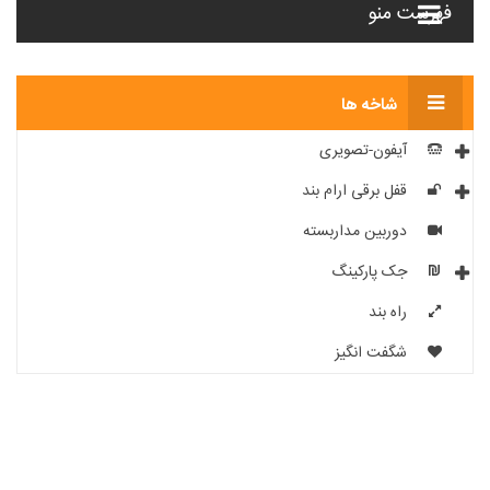
فهرست منو
شاخه ها
آیفون-تصویری
قفل برقی ارام بند
دوربین مداربسته
جک پارکینگ
راه بند
شگفت انگیز