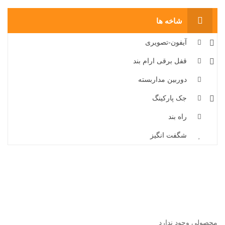
شاخه ها
آیفون-تصویری
قفل برقی ارام بند
دوربین مداربسته
جک پارکینگ
راه بند
شگفت انگیز
محصولی وجود ندارد