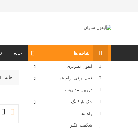
خانه
ت
شاخه ها
آیفون-تصویری
خانه
قفل برقی ارام بند
دوربین مداربسته
جک پارکینگ
راه بند
شگفت انگیز