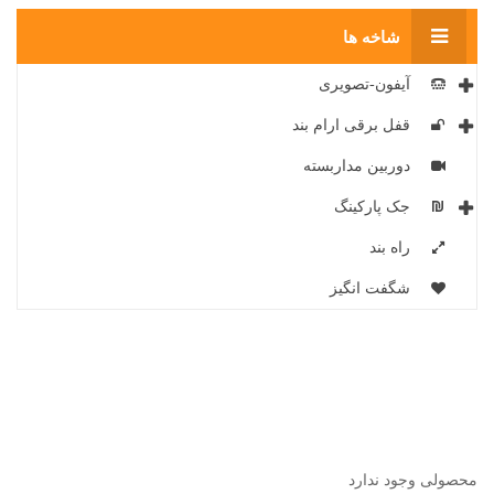
شاخه ها
آیفون-تصویری
قفل برقی ارام بند
دوربین مداربسته
جک پارکینگ
راه بند
شگفت انگیز
محصولی وجود ندارد