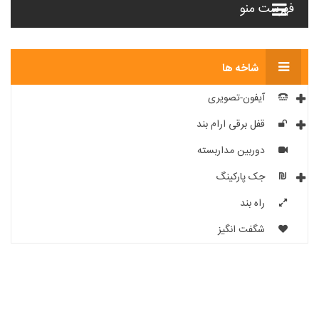
فهرست منو
شاخه ها
آیفون-تصویری
قفل برقی ارام بند
دوربین مداربسته
جک پارکینگ
راه بند
شگفت انگیز