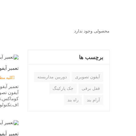
محصولی وجود ندارد
برچسب ها
تعمیر آیف
آیفون تصویری
دوربین مداربسته
کلیه مط
تعمیر آیفو
قفل برقی
جک پارکینگ
آیفون تصو
کوماکس,تا
آرام بند
راه بند
اف,تکنولوژ
تعمیر آیف