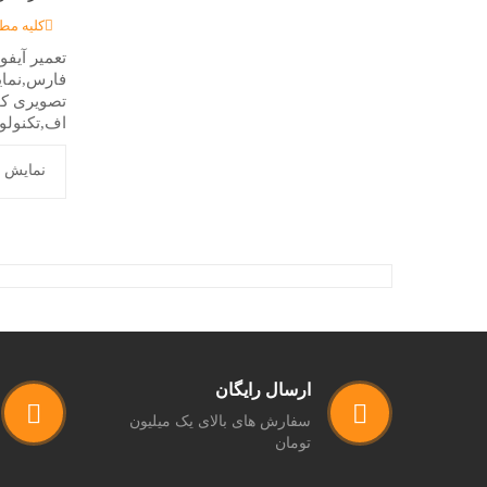
کلیه مط
تعمیر آیف
فارس,نمای
تصویری کوم
اف,تکنولو
نمايش 1 تا 6 of 43 (1 صفحه)
ارسال رایگان
سفارش های بالای یک میلیون
تومان