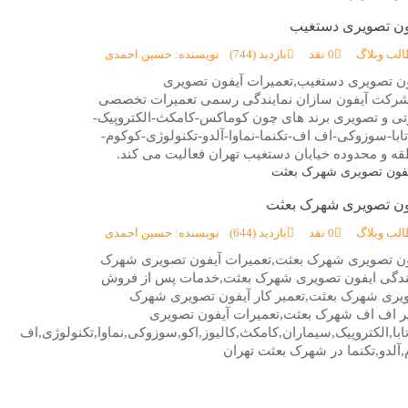
فون تصویری دستغیب
الب وبلاگ
0 نقد
بازدید (744)
نویسنده: حسین احمدی
ون تصویری دستغیب,تعمیرات آیفون تصویری
رکت آیفون سازان نمایندگی رسمی تعمیرات تخصصی
ی و تصویری برند های چون کوماکس-کامکث-الکتروپیک-
ابا-سوزوکی-اف اف-تکنما-نماوا-آلدو-تکنولوژی-کوکوم-
قه و محدوده خیابان دستغیب تهران فعالیت می کند.
فون تصویری شهرک بعثت
الب وبلاگ
0 نقد
بازدید (644)
نویسنده: حسین احمدی
ون تصویری شهرک بعثت,تعمیرات آیفون تصویری شهرک
یندگی ایفون تصویری شهرک بعثت,خدمات پس از فروش
یری شهرک بعثت,تعمیر کار آیفون تصویری شهرک
ر اف اف شهرک بعثت,تعمیرات آیفون تصویری
با,الکتروپیک,سیماران,کامکث,کالیوز,اکو,سوزوکی,نماوا,تکنولوژی,اف
آلدو,تکنما در شهرک بعثت تهران