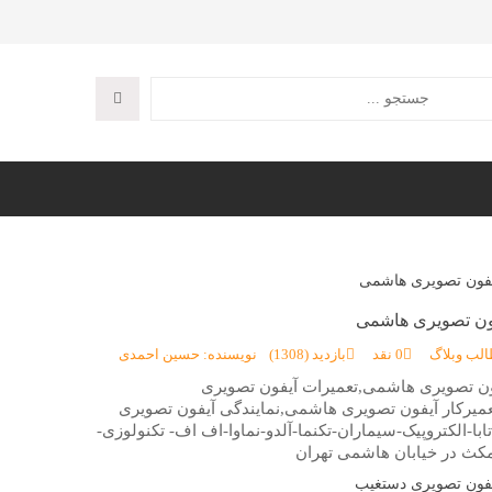
فون تصویری هاشمی
الب وبلاگ
0 نقد
بازدید (1308)
نویسنده: حسین احمدی
ون تصویری هاشمی,تعمیرات آیفون تصویری
یرکار آیفون تصویری هاشمی,نمایندگی آیفون تصویری
با-الکتروپیک-سیماران-تکنما-آلدو-نماوا-اف اف- تکنولوزی-
کث در خیابان هاشمی تهران