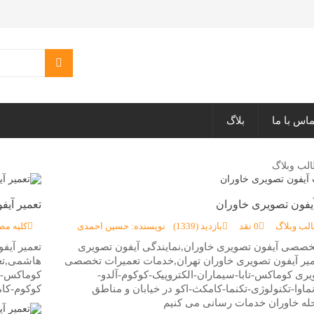
ماس با ما
بلاگ
یفون تصویری خاوران
تعمیر آی
الب وبلاگ
0 نقد
بازدید (1339)
نویسنده: حسین احمدی
کلیه مط
خصصی آیفون تصویری خاوران,نمایندگی آیفون تصویری
تعمیر آیف
میر آیفون تصویری خاوران تهران,خدمات تعمیرات تخصصی
هاشمی,تعم
یری کوماکس-تابا-سیماران-الکتروپیک-کوکوم-آلدو-
کوماکس-تا
اوا-تکنولوژی-تکنما-کامکث-اکو در خیابان و مناطق
کوکوم-کام
ه خاوران خدمات رسانی می کنیم