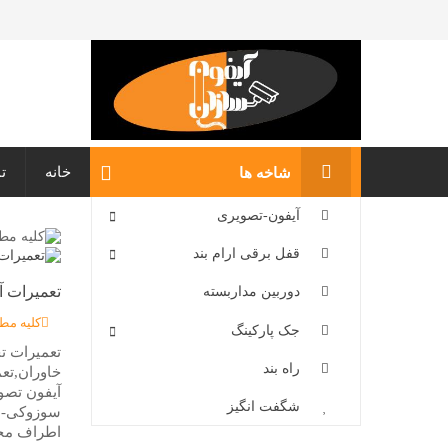
خانه
ت
شاخه ها
آیفون-تصویری
قفل برقی ارام بند
تعمیرات آ
دوربین مداربسته
کلیه مط
جک پارکینگ
تعمیرات ت
راه بند
خاوران,تع
آیفون تصو
شگفت انگیز
سوزوکی-نم
اطراف محل