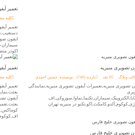
تعمیر آی
کلیه مط
تعمیر آیف
دستغیب,ش
ایفون صوت
سیماران-ت
اکودر منط
ون تصویری منیریه
تعمیر آی
الب وبلاگ
0 نقد
بازدید (740)
نویسنده: حسین احمدی
کلیه مط
ن تصویری منیریه,تعمیرات آیفون تصویری منیریه,نمایندگی
تعمیر آیف
یری
بعثت,نما
با,الکتروپیک,سیماران,تکنما,نماوا,سوزوکی,اف
آیفون تصو
ی,کوکوم,آلدو,کامکث,اکو,تکنو در منیریه تهران
بعثت,تعمی
کوماکس,تا
اف,کوکوم,
ون تصویری خلیج فارس