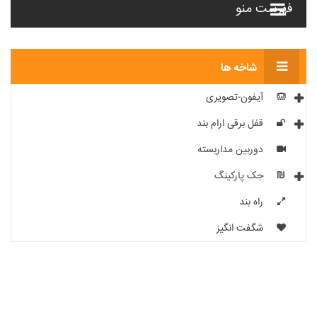
فهرست منو
شاخه ها
آیفون-تصویری
قفل برقی ارام بند
دوربین مداربسته
جک پارکینگ
راه بند
شگفت انگیز