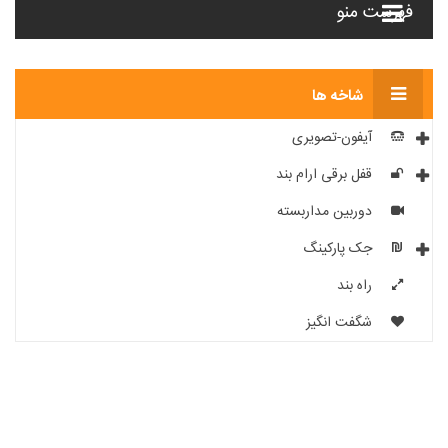
فهرست منو
شاخه ها
آیفون-تصویری
قفل برقی ارام بند
دوربین مداربسته
جک پارکینگ
راه بند
شگفت انگیز