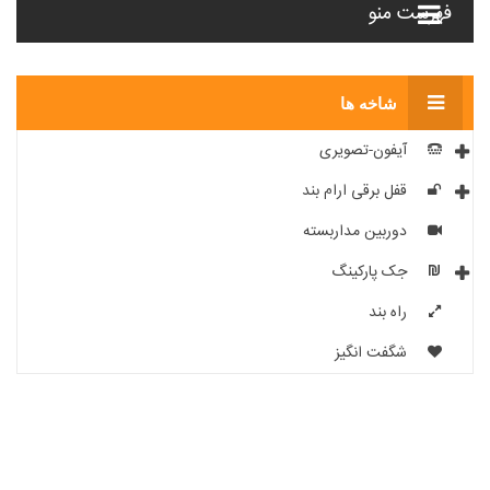
فهرست منو
شاخه ها
آیفون-تصویری
قفل برقی ارام بند
دوربین مداربسته
جک پارکینگ
راه بند
شگفت انگیز