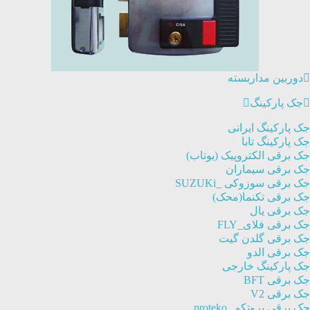
دوربین مداربسته
جک پارکینگ
جک پارکینگ ایرانی
جک پارکینگ تابا
جک برقی الکتروپیک (یوتاب)
جک برقی سیماران
جک برقی سوزوکی _SUZUKi
جک برقی تکنما(محک)
جک برقی یال
جک برقی فلای_FLY
جک برقی گلدن گیت
جک برقی الدو
جک پارکینگ خارجی
جک برقی BFT
جک برقی V2
جک برقی پروتکو _proteko