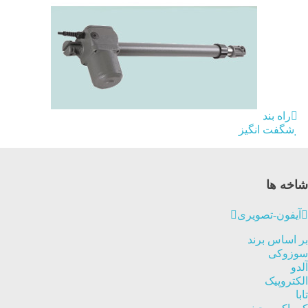
راه بند
شگفت انگیز
شاخه ها
آیفون-تصویری
بر اساس برند
سوزوکی
آلدو
الکتروپیک
تابا