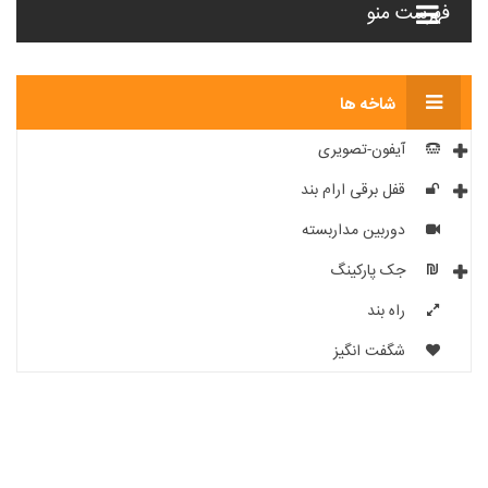
فهرست منو
شاخه ها
آیفون-تصویری
قفل برقی ارام بند
دوربین مداربسته
جک پارکینگ
راه بند
شگفت انگیز