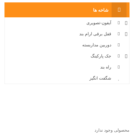
شاخه ها
آیفون-تصویری
قفل برقی ارام بند
دوربین مداربسته
جک پارکینگ
راه بند
شگفت انگیز
محصولی وجود ندارد