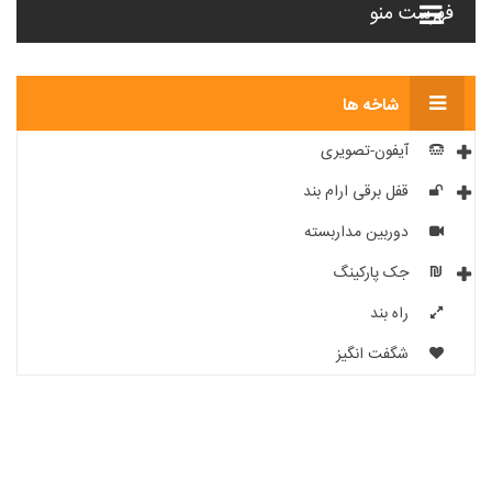
فهرست منو
شاخه ها
آیفون-تصویری
قفل برقی ارام بند
دوربین مداربسته
جک پارکینگ
راه بند
شگفت انگیز